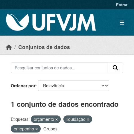
Skip to main content
Entrar
Conjuntos de dados
Ordenar por
1 conjunto de dados encontrado
Etiquetas:
orçamento
liquidação
emepenho
Grupos: