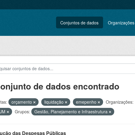
Conjuntos de dados
Organizações
conjunto de dados encontrado
tas:
orçamento
liquidação
emepenho
Organizações:
VJM
Grupos:
Gestão, Planejamento e Infraestrutura
ução das Despesas Públicas