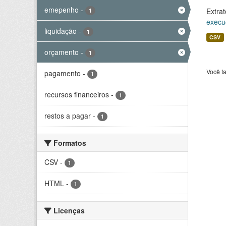
emepenho
-
Extrat
1
execu
liquidação
-
1
CSV
orçamento
-
1
Você t
pagamento
-
1
recursos financeiros
-
1
restos a pagar
-
1
Formatos
CSV
-
1
HTML
-
1
Licenças