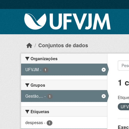
Skip to main content
Conjuntos de dados
Organizações
UFVJM
-
1
1 
Grupos
Gestão,...
-
1
Etique
UF
Etiquetas
despesas
-
1
Exec