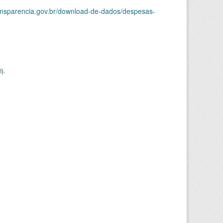
ransparencia.gov.br/download-de-dados/despesas-
I
).