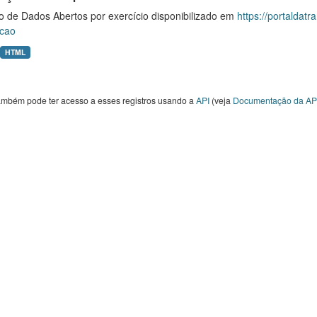
o de Dados Abertos por exercício disponibilizado em
https://portaldat
cao
HTML
ambém pode ter acesso a esses registros usando a
API
(veja
Documentação da AP