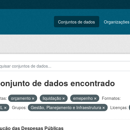
Conjuntos de dados
Organizações
conjunto de dados encontrado
tas:
orçamento
liquidação
emepenho
Formatos:
ML
Grupos:
Gestão, Planejamento e Infraestrutura
Licenças:
ução das Despesas Públicas