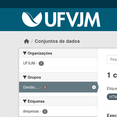
Skip to main content
Conjuntos de dados
Organizações
UFVJM
-
1
1 
Grupos
Gestão,...
-
1
Etique
HT
Etiquetas
despesas
-
1
Exec