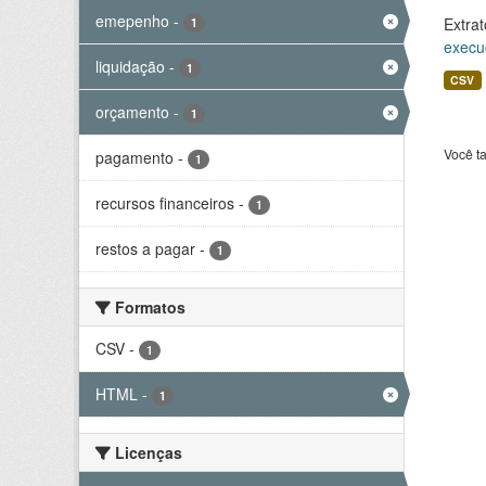
emepenho
-
Extrat
1
execu
liquidação
-
1
CSV
orçamento
-
1
Você t
pagamento
-
1
recursos financeiros
-
1
restos a pagar
-
1
Formatos
CSV
-
1
HTML
-
1
Licenças