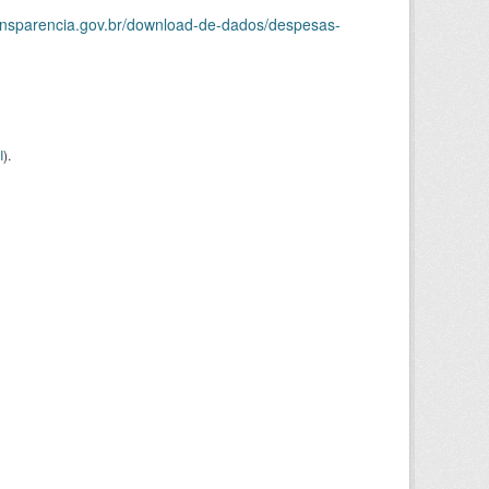
ransparencia.gov.br/download-de-dados/despesas-
I
).