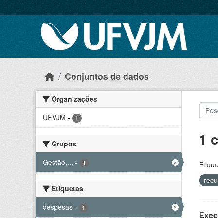
Skip to main content
Conjuntos de dados
Organizações
UFVJM
-
1
1 
Grupos
Gestão,...
-
1
Etique
recu
Etiquetas
despesas
-
1
Exec