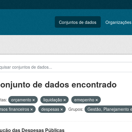
Conjuntos de dados
Organizações
conjunto de dados encontrado
tas:
orçamento
liquidação
emepenho
rsos financeiros
despesas
Grupos:
Gestão, Planejamento e
ução das Despesas Públicas