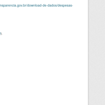
ransparencia.gov.br/download-de-dados/despesas-
I
).