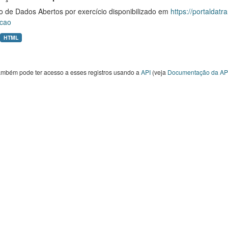
o de Dados Abertos por exercício disponibilizado em
https://portaldat
cao
HTML
ambém pode ter acesso a esses registros usando a
API
(veja
Documentação da AP