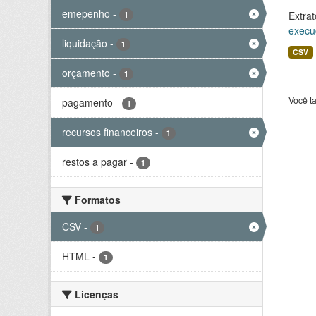
emepenho
-
Extrat
1
execu
liquidação
-
1
CSV
orçamento
-
1
Você t
pagamento
-
1
recursos financeiros
-
1
restos a pagar
-
1
Formatos
CSV
-
1
HTML
-
1
Licenças