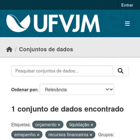
Skip to main content
Entrar
Conjuntos de dados
Ordenar por
1 conjunto de dados encontrado
Etiquetas:
orçamento
liquidação
emepenho
recursos financeiros
Grupos: