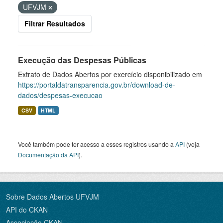
UFVJM
Filtrar Resultados
Execução das Despesas Públicas
Extrato de Dados Abertos por exercício disponibilizado em
https://portaldatransparencia.gov.br/download-de-
dados/despesas-execucao
CSV
HTML
Você também pode ter acesso a esses registros usando a
API
(veja
Documentação da API
).
Sobre Dados Abertos UFVJM
API do CKAN
Associação CKAN