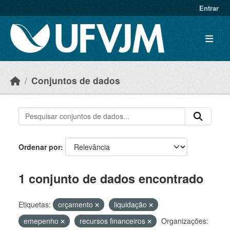
Skip to main content
Entrar
Conjuntos de dados
Ordenar por
1 conjunto de dados encontrado
Etiquetas:
orçamento
liquidação
emepenho
recursos financeiros
Organizações: