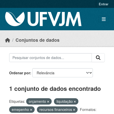
Skip to main content
Entrar
Conjuntos de dados
Ordenar por
1 conjunto de dados encontrado
Etiquetas:
orçamento
liquidação
emepenho
recursos financeiros
Formatos: