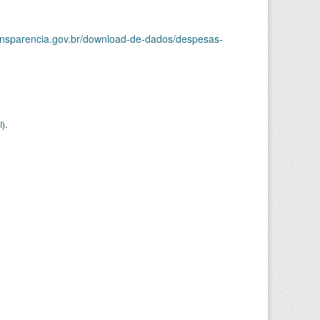
ransparencia.gov.br/download-de-dados/despesas-
I
).