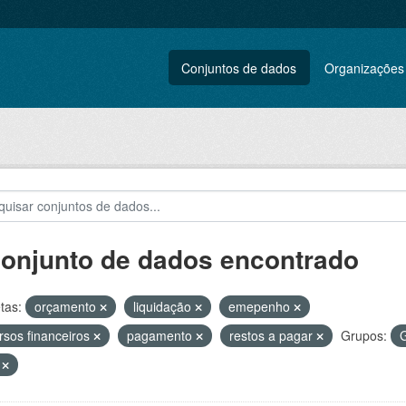
Conjuntos de dados
Organizações
conjunto de dados encontrado
tas:
orçamento
liquidação
emepenho
rsos financeiros
pagamento
restos a pagar
Grupos:
G
V