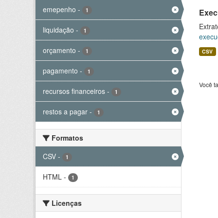
emepenho
-
1
Exec
Extrat
liquidação
-
1
execu
orçamento
-
1
CSV
pagamento
-
1
Você t
recursos financeiros
-
1
restos a pagar
-
1
Formatos
CSV
-
1
HTML
-
1
Licenças