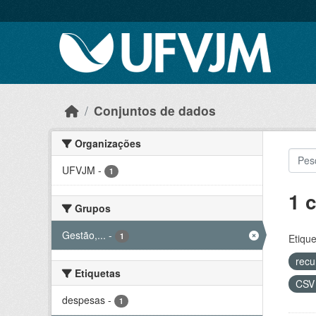
Skip to main content
Conjuntos de dados
Organizações
UFVJM
-
1
1 
Grupos
Gestão,...
-
1
Etique
recu
Etiquetas
CS
despesas
-
1