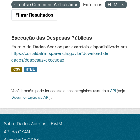
Creative Commons Atribuição
Formatos:
HTML
Filtrar Resultados
Execução das Despesas Públicas
Extrato de Dados Abertos por exercício disponibilizado em
https://portaldatransparencia.gov.br/download-de-
dados/despesas-execucao
CSV
HTML
Você também pode ter acesso a esses registros usando a
API
(veja
Documentação da API
).
Sobre Dados Abertos UFVJM
API do CKAN
Associação CKAN