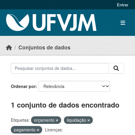
Skip to main content
Entrar
Conjuntos de dados
Ordenar por
1 conjunto de dados encontrado
Etiquetas:
orçamento
liquidação
pagamento
Licenças: