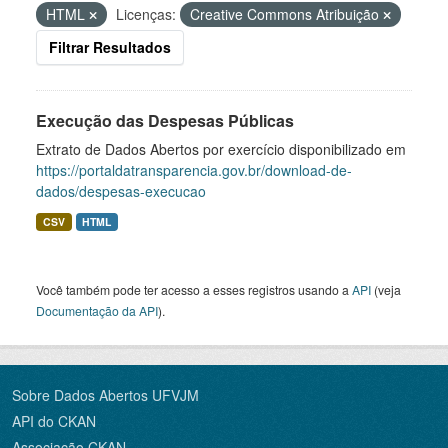
HTML
Licenças:
Creative Commons Atribuição
Filtrar Resultados
Execução das Despesas Públicas
Extrato de Dados Abertos por exercício disponibilizado em
https://portaldatransparencia.gov.br/download-de-
dados/despesas-execucao
CSV
HTML
Você também pode ter acesso a esses registros usando a
API
(veja
Documentação da API
).
Sobre Dados Abertos UFVJM
API do CKAN
Associação CKAN