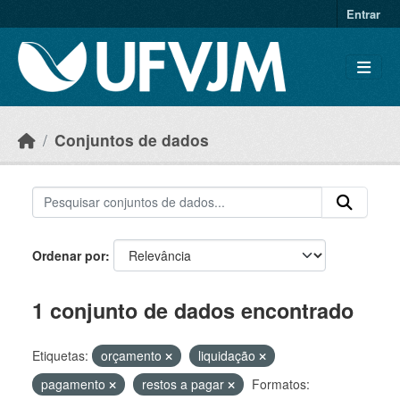
Skip to main content
Entrar
Conjuntos de dados
Ordenar por
1 conjunto de dados encontrado
Etiquetas:
orçamento
liquidação
pagamento
restos a pagar
Formatos: