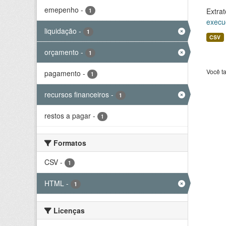
emepenho
-
Extrat
1
execu
liquidação
-
1
CSV
orçamento
-
1
Você t
pagamento
-
1
recursos financeiros
-
1
restos a pagar
-
1
Formatos
CSV
-
1
HTML
-
1
Licenças