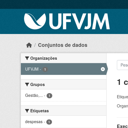
Skip to main content
Conjuntos de dados
Organizações
UFVJM
-
1
1 
Grupos
Gestão,...
-
1
Etique
Organ
Etiquetas
despesas
-
1
Exec