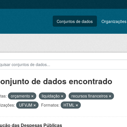
Conjuntos de dados
Organizações
conjunto de dados encontrado
tas:
orçamento
liquidação
recursos financeiros
izações:
UFVJM
Formatos:
HTML
ução das Despesas Públicas