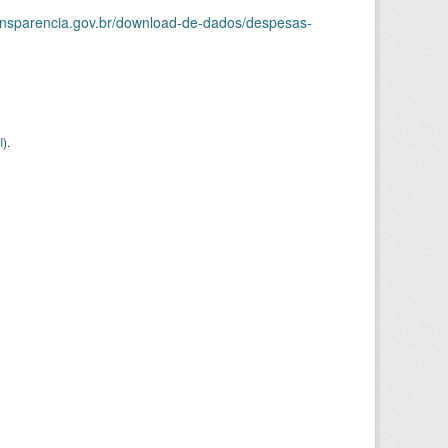
ransparencia.gov.br/download-de-dados/despesas-
I
).