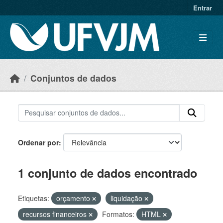
Skip to main content
Entrar
Conjuntos de dados
Ordenar por
1 conjunto de dados encontrado
Etiquetas:
orçamento
liquidação
recursos financeiros
Formatos:
HTML