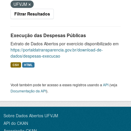
UFVJM
Filtrar Resultados
Execução das Despesas Públicas
Extrato de Dados Abertos por exercício disponibilizado em
https://portaldatransparencia.gov.br/download-de-
dados/despesas-execucao
CSV
HTML
Você também pode ter acesso a esses registros usando a
API
(veja
Documentação da API
).
Sobre Dados Abertos UFVJM
API do CKAN
Associação CKAN