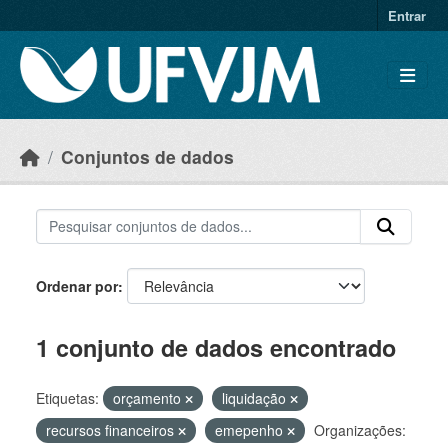
Skip to main content
Entrar
Conjuntos de dados
Ordenar por
1 conjunto de dados encontrado
Etiquetas:
orçamento
liquidação
recursos financeiros
emepenho
Organizações: