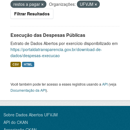
restos a pagar
Organizações:
UFVJM
Filtrar Resultados
Execução das Despesas Públicas
Extrato de Dados Abertos por exercício disponibilizado em
https://portaldatransparencia.gov.br/download-de-
dados/despesas-execucao
CSV
HTML
Você também pode ter acesso a esses registros usando a
API
(veja
Documentação da API
).
Sobre Dados Abertos UFVJM
API do CKAN
Associação CKAN