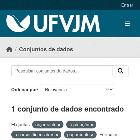
Skip to main content
Entrar
Conjuntos de dados
Ordenar por
1 conjunto de dados encontrado
Etiquetas:
orçamento
liquidação
recursos financeiros
pagamento
Formatos: