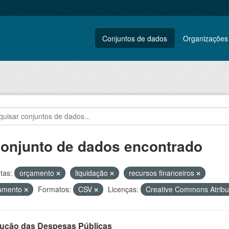
Conjuntos de dados
Organizações
conjunto de dados encontrado
tas:
orçamento
liquidação
recursos financeiros
amento
Formatos:
CSV
Licenças:
Creative Commons Atrib
ução das Despesas Públicas