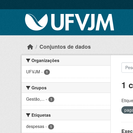
Skip to main content
Conjuntos de dados
Organizações
UFVJM
-
1
1 
Grupos
Gestão,...
-
1
Etique
pag
Etiquetas
despesas
-
1
Exec