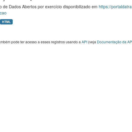
o de Dados Abertos por exercício disponibilizado em
https://portaldat
cao
HTML
ambém pode ter acesso a esses registros usando a
API
(veja
Documentação da AP