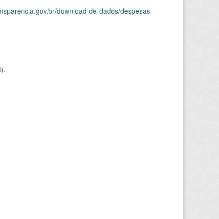
ransparencia.gov.br/download-de-dados/despesas-
I
).