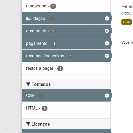
emepenho
-
Extrat
1
execu
liquidação
-
1
CSV
orçamento
-
1
Você t
pagamento
-
1
recursos financeiros
-
1
restos a pagar
-
1
Formatos
CSV
-
1
HTML
-
1
Licenças