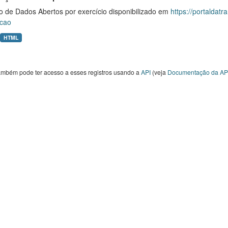
o de Dados Abertos por exercício disponibilizado em
https://portaldat
cao
HTML
ambém pode ter acesso a esses registros usando a
API
(veja
Documentação da AP