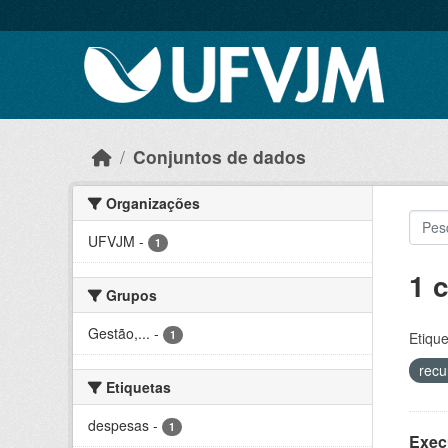
Skip to main content
Conjuntos de dados
Organizações
UFVJM
-
1
1 
Grupos
Gestão,...
-
1
Etique
recu
Etiquetas
despesas
-
1
Exec