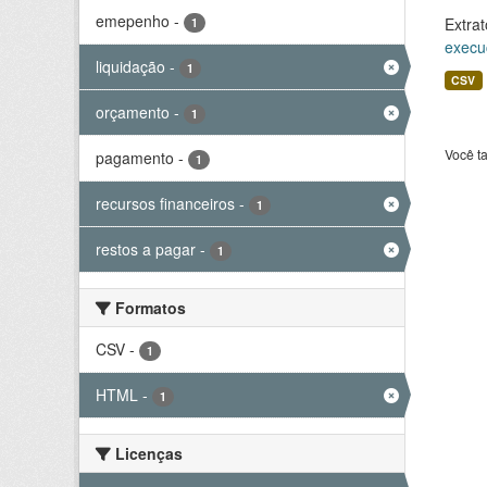
emepenho
-
Extrat
1
execu
liquidação
-
1
CSV
orçamento
-
1
Você t
pagamento
-
1
recursos financeiros
-
1
restos a pagar
-
1
Formatos
CSV
-
1
HTML
-
1
Licenças