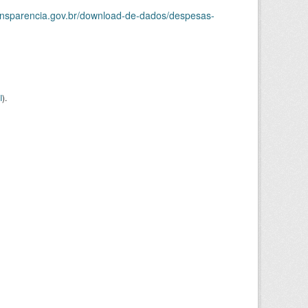
ransparencia.gov.br/download-de-dados/despesas-
I
).