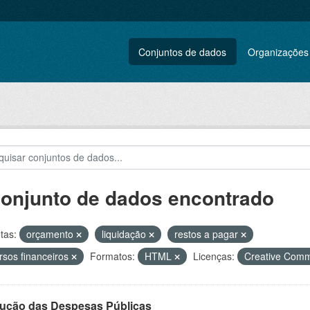
Conjuntos de dados
Organizações
conjunto de dados encontrado
tas:
orçamento
liquidação
restos a pagar
rsos financeiros
Formatos:
HTML
Licenças:
Creative Comm
ução das Despesas Públicas