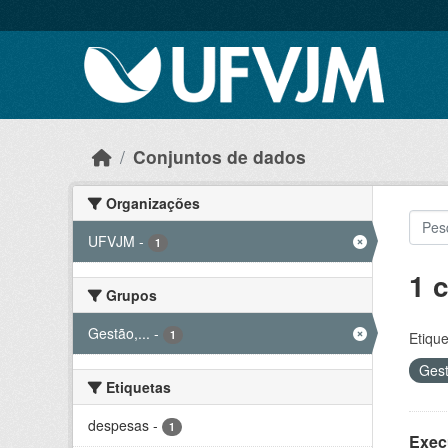
Skip to main content
Conjuntos de dados
Organizações
UFVJM
-
1
1 
Grupos
Gestão,...
-
1
Etique
Gest
Etiquetas
despesas
-
1
Exec