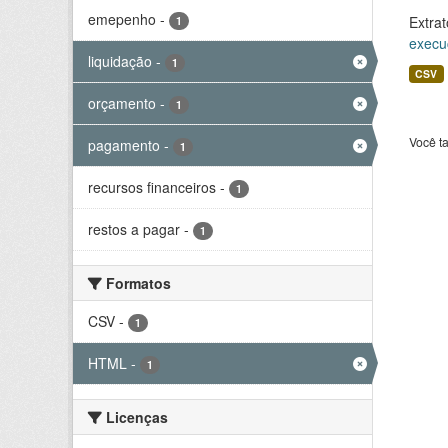
emepenho
-
Extrat
1
execu
liquidação
-
1
CSV
orçamento
-
1
Você t
pagamento
-
1
recursos financeiros
-
1
restos a pagar
-
1
Formatos
CSV
-
1
HTML
-
1
Licenças