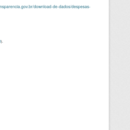
ransparencia.gov.br/download-de-dados/despesas-
I
).