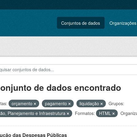
Conjuntos de dados
Organizações
conjunto de dados encontrado
tas:
orçamento
pagamento
liquidação
Grupos:
ão, Planejamento e Infraestrutura
Formatos:
HTML
Organiz
ução das Despesas Públicas