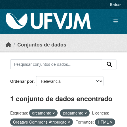
Skip to main content
Entrar
Conjuntos de dados
Ordenar por
1 conjunto de dados encontrado
Etiquetas:
orçamento
pagamento
Licenças:
Creative Commons Atribuição
Formatos:
HTML