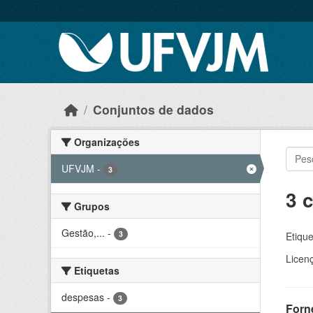
Skip to main content
Conjuntos de dados
Organizações
UFVJM
-
3
3 
Grupos
Gestão,...
-
3
Etique
Licen
Etiquetas
despesas
-
3
Forn