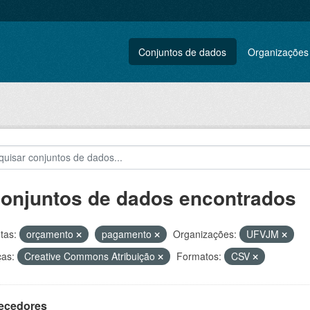
Conjuntos de dados
Organizações
conjuntos de dados encontrados
tas:
orçamento
pagamento
Organizações:
UFVJM
ças:
Creative Commons Atribuição
Formatos:
CSV
ecedores