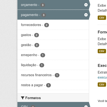
orçamento
-
Exibe
3
Detal
pagamento
-
3
CSV
fornecedores
-
2
Forn
gastos
-
2
Exibe
Detal
gestão
-
2
CSV
emepenho
-
1
liquidação
-
Exec
1
Extrat
recursos financeiros
-
1
execu
restos a pagar
-
CSV
1
Formatos
Você t
CSV
-