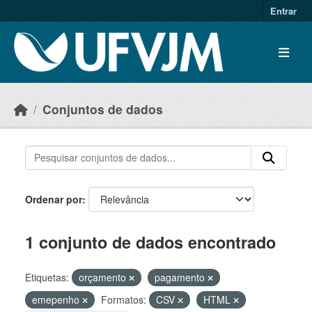
Skip to main content
Entrar
Conjuntos de dados
Ordenar por
1 conjunto de dados encontrado
Etiquetas:
orçamento
pagamento
emepenho
Formatos:
CSV
HTML