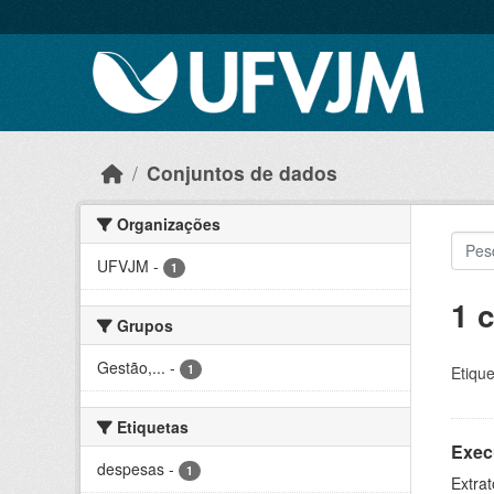
Skip to main content
Conjuntos de dados
Organizações
UFVJM
-
1
1 
Grupos
Gestão,...
-
1
Etique
Etiquetas
Exec
despesas
-
1
Extrat