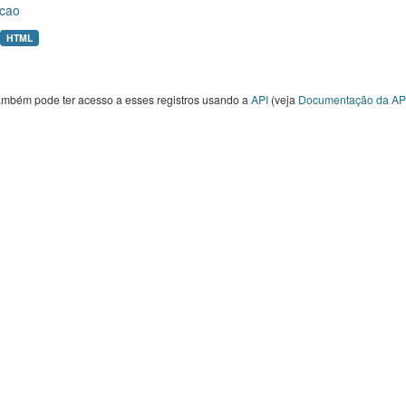
cao
HTML
ambém pode ter acesso a esses registros usando a
API
(veja
Documentação da AP