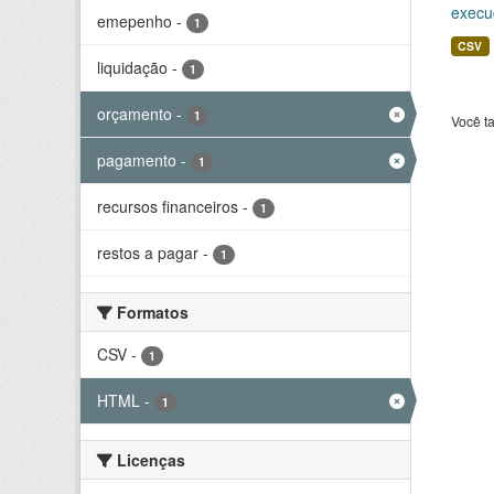
execu
emepenho
-
1
CSV
liquidação
-
1
orçamento
-
1
Você t
pagamento
-
1
recursos financeiros
-
1
restos a pagar
-
1
Formatos
CSV
-
1
HTML
-
1
Licenças