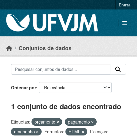
Skip to main content
Entrar
Conjuntos de dados
Ordenar por
1 conjunto de dados encontrado
Etiquetas:
orçamento
pagamento
emepenho
Formatos:
HTML
Licenças: