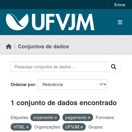
Skip to main content
Entrar
Conjuntos de dados
Ordenar por
1 conjunto de dados encontrado
Etiquetas:
orçamento
pagamento
Formatos:
HTML
Organizações:
UFVJM
Grupos: