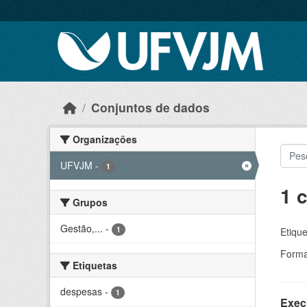
Skip to main content
Conjuntos de dados
Organizações
UFVJM
-
1
1 
Grupos
Gestão,...
-
1
Etique
Forma
Etiquetas
despesas
-
1
Exec