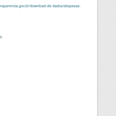
ransparencia.gov.br/download-de-dados/despesas-
I
).