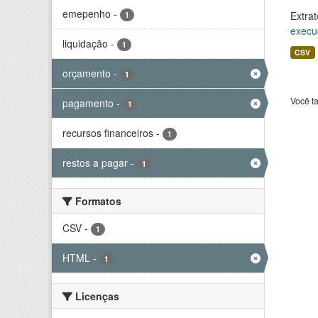
emepenho
-
Extrat
1
execu
liquidação
-
1
CSV
orçamento
-
1
Você t
pagamento
-
1
recursos financeiros
-
1
restos a pagar
-
1
Formatos
CSV
-
1
HTML
-
1
Licenças