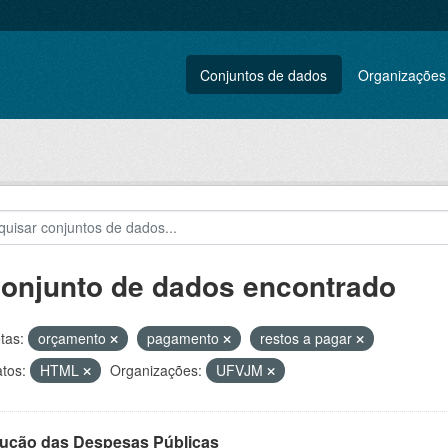
Conjuntos de dados
Organizações
conjunto de dados encontrado
tas:
orçamento
pagamento
restos a pagar
tos:
HTML
Organizações:
UFVJM
ução das Despesas Públicas