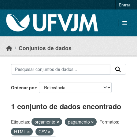
Skip to main content
Entrar
Conjuntos de dados
Ordenar por
1 conjunto de dados encontrado
Etiquetas:
orçamento
pagamento
Formatos:
HTML
CSV