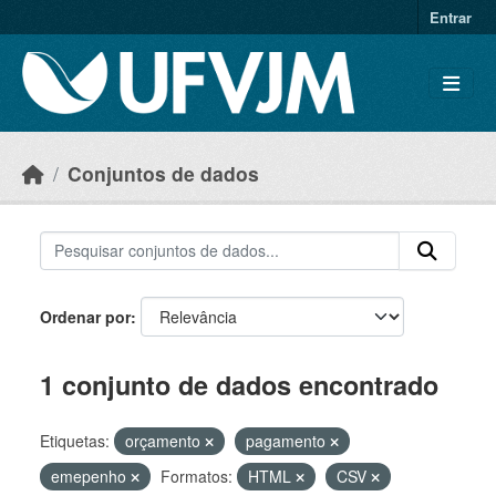
Skip to main content
Entrar
Conjuntos de dados
Ordenar por
1 conjunto de dados encontrado
Etiquetas:
orçamento
pagamento
emepenho
Formatos:
HTML
CSV