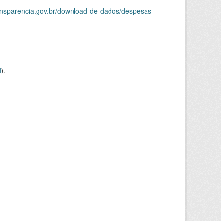
ransparencia.gov.br/download-de-dados/despesas-
I
).