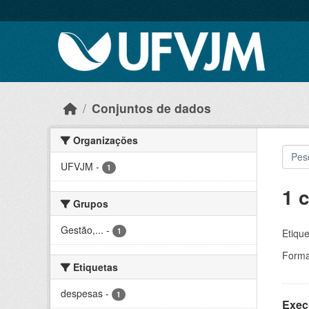
Skip to main content
Conjuntos de dados
Organizações
UFVJM
-
1
1 
Grupos
Gestão,...
-
1
Etique
Forma
Etiquetas
despesas
-
1
Exec