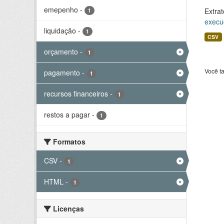
emepenho
-
Extrat
1
execu
liquidação
-
1
CSV
orçamento
-
1
Você t
pagamento
-
1
recursos financeiros
-
1
restos a pagar
-
1
Formatos
CSV
-
1
HTML
-
1
Licenças