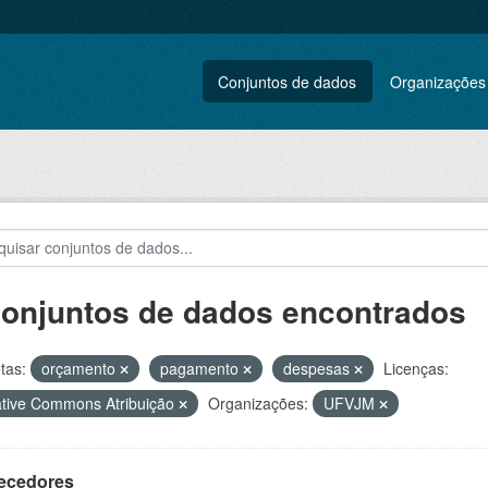
Conjuntos de dados
Organizações
conjuntos de dados encontrados
tas:
orçamento
pagamento
despesas
Licenças:
tive Commons Atribuição
Organizações:
UFVJM
ecedores