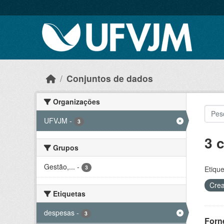
Skip to main content
Conjuntos de dados
Organizações
UFVJM
-
3
3 
Grupos
Gestão,...
-
3
Etique
Crea
Etiquetas
despesas
-
3
Forn