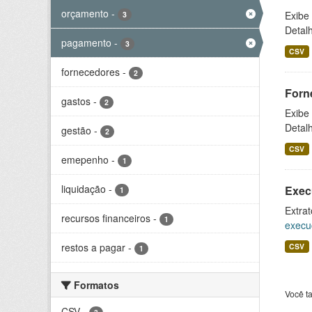
orçamento
-
Exibe
3
Detal
pagamento
-
3
CSV
fornecedores
-
2
Forn
gastos
-
2
Exibe
Detal
gestão
-
2
CSV
emepenho
-
1
liquidação
-
Exec
1
Extrat
recursos financeiros
-
1
execu
restos a pagar
-
CSV
1
Formatos
Você t
CSV
-