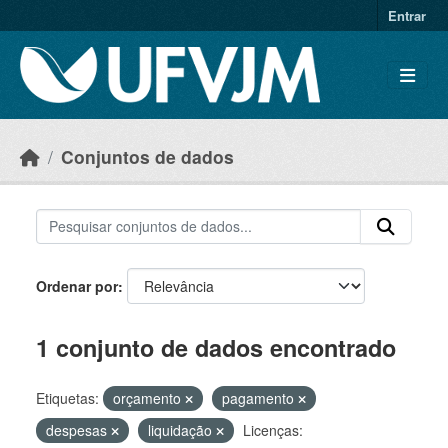
Skip to main content
Entrar
Conjuntos de dados
Ordenar por
1 conjunto de dados encontrado
Etiquetas:
orçamento
pagamento
despesas
liquidação
Licenças: