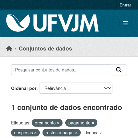
Skip to main content
Entrar
Conjuntos de dados
Ordenar por
1 conjunto de dados encontrado
Etiquetas:
orçamento
pagamento
despesas
restos a pagar
Licenças: