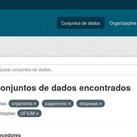
Conjuntos de dados
Organizações
conjuntos de dados encontrados
tas:
orçamento
pagamento
despesas
izações:
UFVJM
ecedores