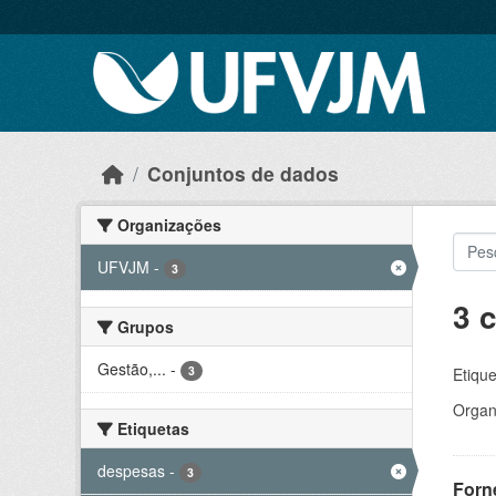
Skip to main content
Conjuntos de dados
Organizações
UFVJM
-
3
3 
Grupos
Gestão,...
-
3
Etique
Organ
Etiquetas
despesas
-
3
Forn