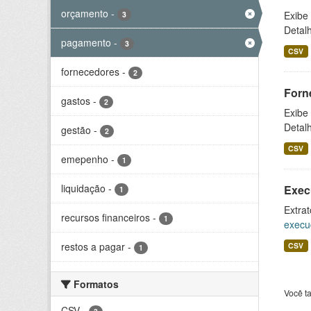
orçamento
-
Exibe
3
Detal
pagamento
-
3
CSV
fornecedores
-
2
Forn
gastos
-
2
Exibe
Detal
gestão
-
2
CSV
emepenho
-
1
liquidação
-
Exec
1
Extrat
recursos financeiros
-
1
execu
restos a pagar
-
CSV
1
Formatos
Você t
CSV
-