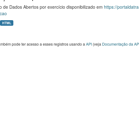
o de Dados Abertos por exercício disponibilizado em
https://portaldat
cao
HTML
ambém pode ter acesso a esses registros usando a
API
(veja
Documentação da AP