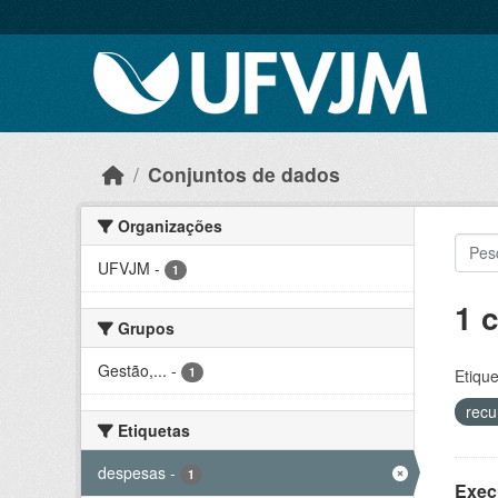
Skip to main content
Conjuntos de dados
Organizações
UFVJM
-
1
1 
Grupos
Gestão,...
-
1
Etique
recu
Etiquetas
despesas
-
1
Exec