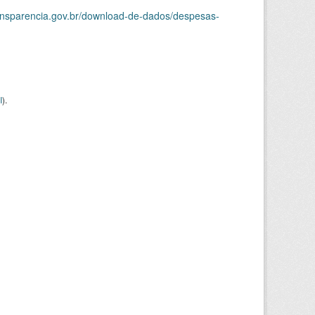
ransparencia.gov.br/download-de-dados/despesas-
I
).