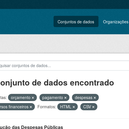
Conjuntos de dados
Organizações
conjunto de dados encontrado
tas:
orçamento
pagamento
despesas
rsos financeiros
Formatos:
HTML
CSV
ução das Despesas Públicas