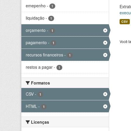
emepenho
-
Extrat
1
execu
liquidação
-
1
CSV
orçamento
-
1
Você t
pagamento
-
1
recursos financeiros
-
1
restos a pagar
-
1
Formatos
CSV
-
1
HTML
-
1
Licenças