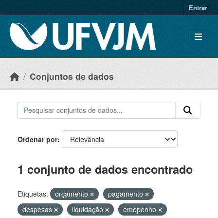
Skip to main content
Entrar
Conjuntos de dados
Ordenar por
1 conjunto de dados encontrado
Etiquetas:
orçamento
pagamento
despesas
liquidação
emepenho