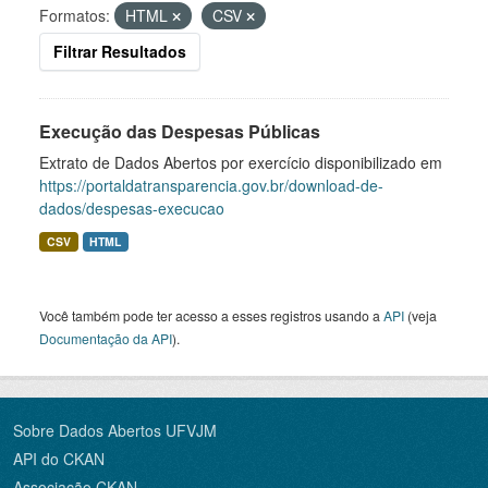
Formatos:
HTML
CSV
Filtrar Resultados
Execução das Despesas Públicas
Extrato de Dados Abertos por exercício disponibilizado em
https://portaldatransparencia.gov.br/download-de-
dados/despesas-execucao
CSV
HTML
Você também pode ter acesso a esses registros usando a
API
(veja
Documentação da API
).
Sobre Dados Abertos UFVJM
API do CKAN
Associação CKAN