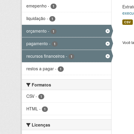
emepenho
-
Extrat
1
execu
liquidação
-
1
CSV
orçamento
-
1
Você t
pagamento
-
1
recursos financeiros
-
1
restos a pagar
-
1
Formatos
CSV
-
1
HTML
-
1
Licenças