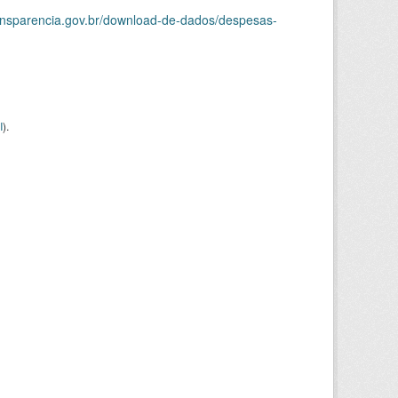
ransparencia.gov.br/download-de-dados/despesas-
I
).