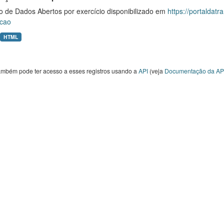
o de Dados Abertos por exercício disponibilizado em
https://portaldat
cao
HTML
ambém pode ter acesso a esses registros usando a
API
(veja
Documentação da AP