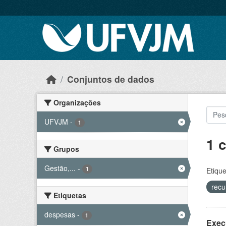
Skip to main content
Conjuntos de dados
Organizações
UFVJM
-
1
1 
Grupos
Gestão,...
-
1
Etique
recu
Etiquetas
despesas
-
1
Exec