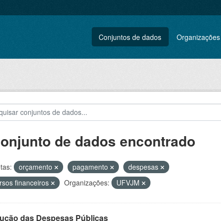
Conjuntos de dados
Organizações
conjunto de dados encontrado
tas:
orçamento
pagamento
despesas
rsos financeiros
Organizações:
UFVJM
ução das Despesas Públicas