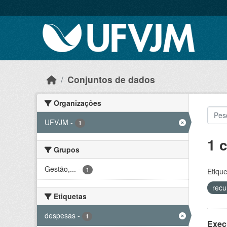
Skip to main content
Conjuntos de dados
Organizações
UFVJM
-
1
1 
Grupos
Gestão,...
-
1
Etique
recu
Etiquetas
despesas
-
1
Exec