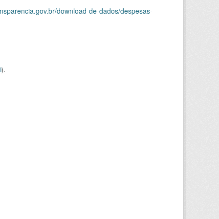
ransparencia.gov.br/download-de-dados/despesas-
I
).