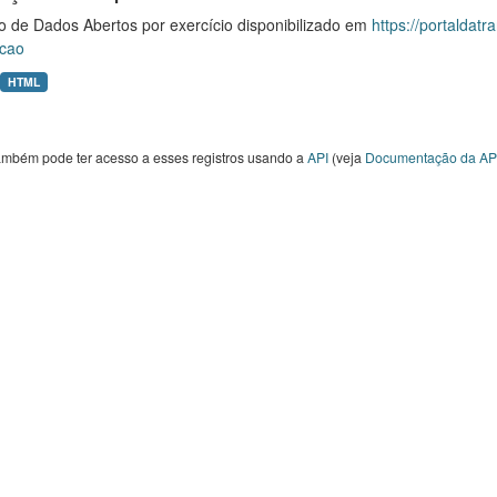
o de Dados Abertos por exercício disponibilizado em
https://portaldat
cao
HTML
ambém pode ter acesso a esses registros usando a
API
(veja
Documentação da AP