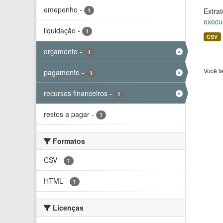
emepenho
-
Extrat
1
execu
liquidação
-
1
CSV
orçamento
-
1
Você t
pagamento
-
1
recursos financeiros
-
1
restos a pagar
-
1
Formatos
CSV
-
1
HTML
-
1
Licenças