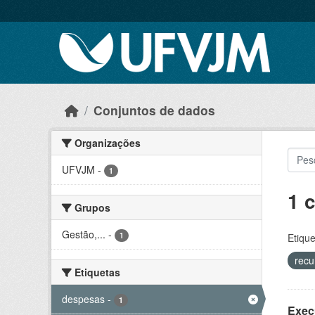
Skip to main content
Conjuntos de dados
Organizações
UFVJM
-
1
1 
Grupos
Gestão,...
-
1
Etique
recu
Etiquetas
despesas
-
1
Exec