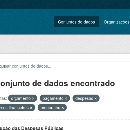
Conjuntos de dados
Organizações
conjunto de dados encontrado
tas:
orçamento
pagamento
despesas
rsos financeiros
emepenho
ução das Despesas Públicas