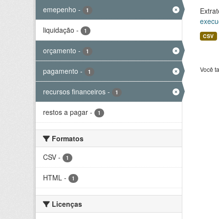
emepenho
-
Extrat
1
execu
liquidação
-
1
CSV
orçamento
-
1
Você t
pagamento
-
1
recursos financeiros
-
1
restos a pagar
-
1
Formatos
CSV
-
1
HTML
-
1
Licenças