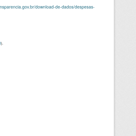
ransparencia.gov.br/download-de-dados/despesas-
I
).