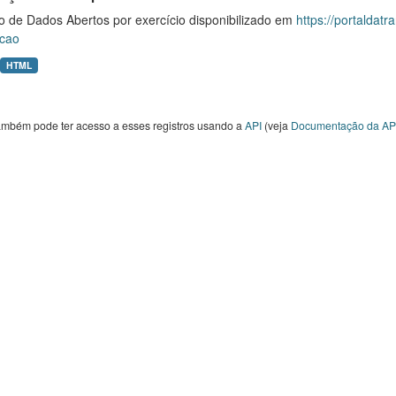
o de Dados Abertos por exercício disponibilizado em
https://portaldat
cao
HTML
ambém pode ter acesso a esses registros usando a
API
(veja
Documentação da AP