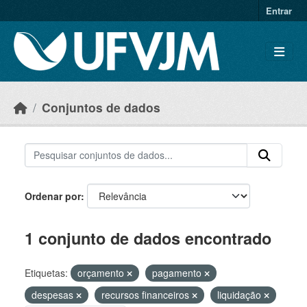
Skip to main content
Entrar
Conjuntos de dados
Ordenar por
1 conjunto de dados encontrado
Etiquetas:
orçamento
pagamento
despesas
recursos financeiros
liquidação