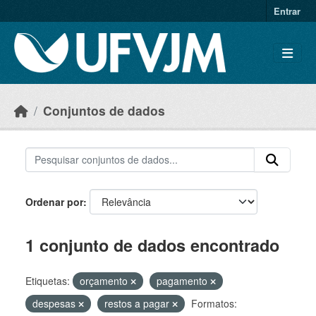
Skip to main content
Entrar
Conjuntos de dados
Ordenar por
1 conjunto de dados encontrado
Etiquetas:
orçamento
pagamento
despesas
restos a pagar
Formatos: