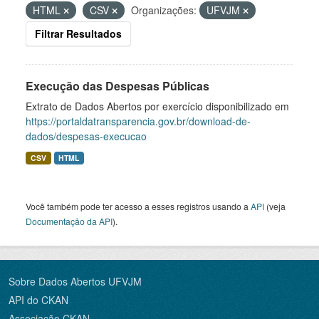
HTML
CSV
Organizações:
UFVJM
Filtrar Resultados
Execução das Despesas Públicas
Extrato de Dados Abertos por exercício disponibilizado em
https://portaldatransparencia.gov.br/download-de-
dados/despesas-execucao
CSV
HTML
Você também pode ter acesso a esses registros usando a
API
(veja
Documentação da API
).
Sobre Dados Abertos UFVJM
API do CKAN
Associação CKAN