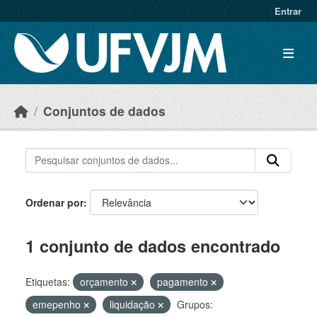
Skip to main content
Entrar
Conjuntos de dados
Ordenar por
1 conjunto de dados encontrado
Etiquetas:
orçamento
pagamento
emepenho
liquidação
Grupos: