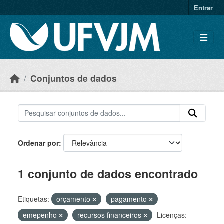
Skip to main content
Entrar
Conjuntos de dados
Ordenar por
1 conjunto de dados encontrado
Etiquetas:
orçamento
pagamento
emepenho
recursos financeiros
Licenças: