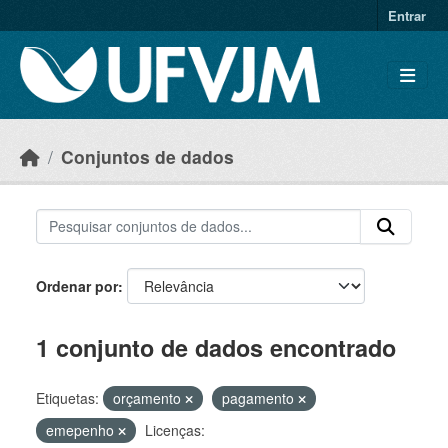
Skip to main content
Entrar
Conjuntos de dados
Ordenar por
1 conjunto de dados encontrado
Etiquetas:
orçamento
pagamento
emepenho
Licenças: