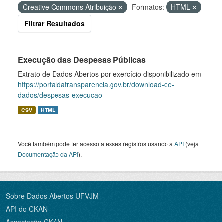
Creative Commons Atribuição
Formatos:
HTML
Filtrar Resultados
Execução das Despesas Públicas
Extrato de Dados Abertos por exercício disponibilizado em
https://portaldatransparencia.gov.br/download-de-
dados/despesas-execucao
CSV
HTML
Você também pode ter acesso a esses registros usando a
API
(veja
Documentação da API
).
Sobre Dados Abertos UFVJM
API do CKAN
Associação CKAN