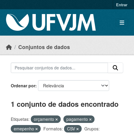
Skip to main content
Entrar
Conjuntos de dados
Ordenar por
1 conjunto de dados encontrado
Etiquetas:
orçamento
pagamento
emepenho
Formatos:
CSV
Grupos: