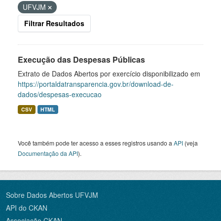
UFVJM
Filtrar Resultados
Execução das Despesas Públicas
Extrato de Dados Abertos por exercício disponibilizado em
https://portaldatransparencia.gov.br/download-de-
dados/despesas-execucao
CSV
HTML
Você também pode ter acesso a esses registros usando a
API
(veja
Documentação da API
).
Sobre Dados Abertos UFVJM
API do CKAN
Associação CKAN