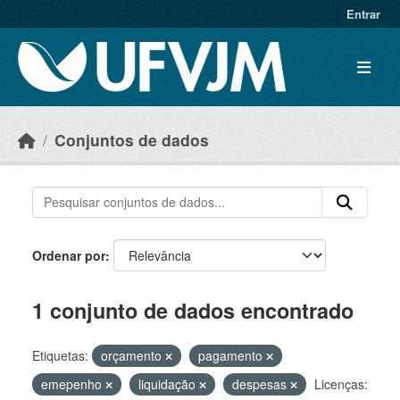
Skip to main content
Entrar
Conjuntos de dados
Ordenar por
1 conjunto de dados encontrado
Etiquetas:
orçamento
pagamento
emepenho
liquidação
despesas
Licenças: