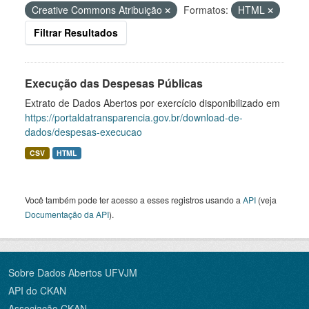
Creative Commons Atribuição
Formatos:
HTML
Filtrar Resultados
Execução das Despesas Públicas
Extrato de Dados Abertos por exercício disponibilizado em
https://portaldatransparencia.gov.br/download-de-
dados/despesas-execucao
CSV
HTML
Você também pode ter acesso a esses registros usando a
API
(veja
Documentação da API
).
Sobre Dados Abertos UFVJM
API do CKAN
Associação CKAN