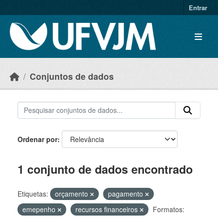
Skip to main content
Entrar
Conjuntos de dados
Ordenar por
1 conjunto de dados encontrado
Etiquetas:
orçamento
pagamento
emepenho
recursos financeiros
Formatos: