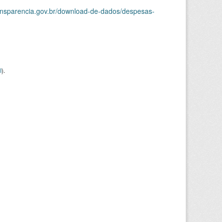
ransparencia.gov.br/download-de-dados/despesas-
I
).