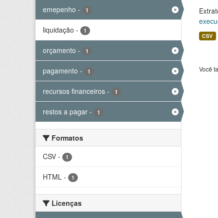
emepenho
-
Extrat
1
execu
liquidação
-
1
CSV
orçamento
-
1
Você t
pagamento
-
1
recursos financeiros
-
1
restos a pagar
-
1
Formatos
CSV
-
1
HTML
-
1
Licenças