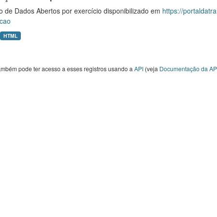
o de Dados Abertos por exercício disponibilizado em
https://portaldat
cao
HTML
ambém pode ter acesso a esses registros usando a
API
(veja
Documentação da AP