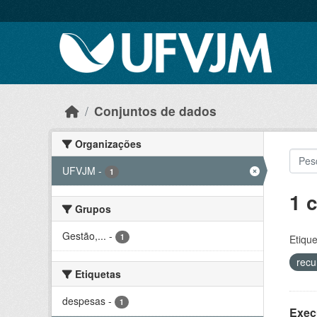
Skip to main content
Conjuntos de dados
Organizações
UFVJM
-
1
1 
Grupos
Gestão,...
-
1
Etique
recu
Etiquetas
despesas
-
1
Exec