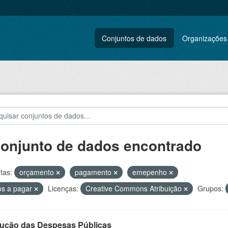
Conjuntos de dados
Organizações
conjunto de dados encontrado
tas:
orçamento
pagamento
emepenho
os a pagar
Licenças:
Creative Commons Atribuição
Grupos:
ução das Despesas Públicas