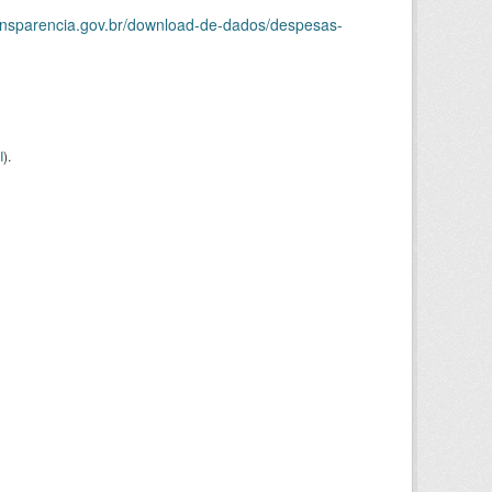
ransparencia.gov.br/download-de-dados/despesas-
I
).