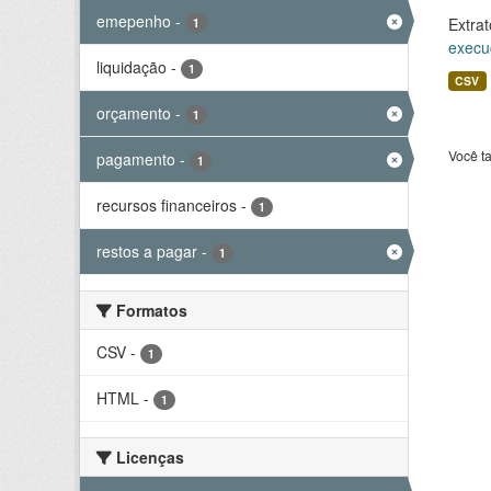
emepenho
-
Extrat
1
execu
liquidação
-
1
CSV
orçamento
-
1
Você t
pagamento
-
1
recursos financeiros
-
1
restos a pagar
-
1
Formatos
CSV
-
1
HTML
-
1
Licenças