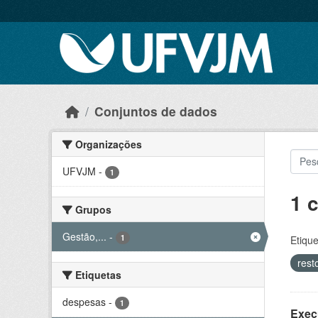
Skip to main content
Conjuntos de dados
Organizações
UFVJM
-
1
1 
Grupos
Gestão,...
-
1
Etique
rest
Etiquetas
despesas
-
1
Exec