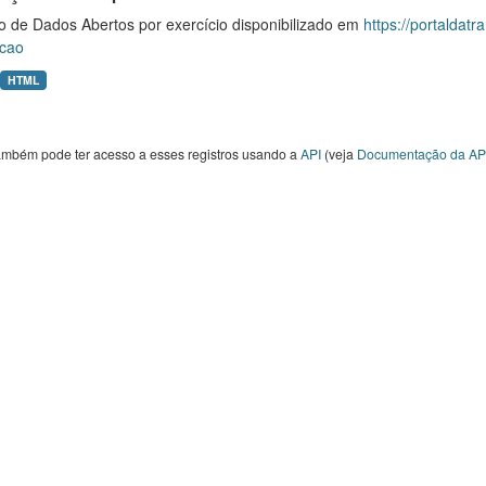
o de Dados Abertos por exercício disponibilizado em
https://portaldat
cao
HTML
ambém pode ter acesso a esses registros usando a
API
(veja
Documentação da AP