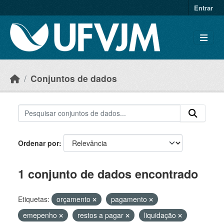
Skip to main content
Entrar
Conjuntos de dados
Ordenar por
1 conjunto de dados encontrado
Etiquetas:
orçamento
pagamento
emepenho
restos a pagar
liquidação