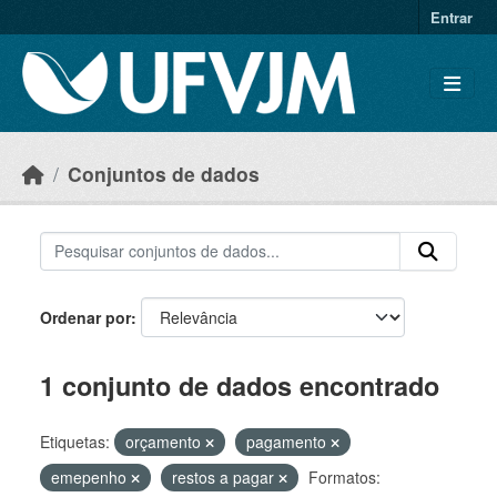
Skip to main content
Entrar
Conjuntos de dados
Ordenar por
1 conjunto de dados encontrado
Etiquetas:
orçamento
pagamento
emepenho
restos a pagar
Formatos: