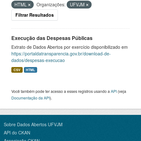
HTML
Organizações:
UFVJM
Filtrar Resultados
Execução das Despesas Públicas
Extrato de Dados Abertos por exercício disponibilizado em
https://portaldatransparencia.gov.br/download-de-
dados/despesas-execucao
CSV
HTML
Você também pode ter acesso a esses registros usando a
API
(veja
Documentação da API
).
Sobre Dados Abertos UFVJM
API do CKAN
Associação CKAN